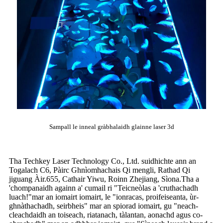
Sampall le inneal gràbhalaidh glainne laser 3d
Tha Techkey Laser Technology Co., Ltd. suidhichte ann an
Togalach C6, Pàirc Ghnìomhachais Qi mengli, Rathad Qi
jiguang Àir.655, Cathair Yiwu, Roinn Zhejiang, Sìona.Tha a
'chompanaidh againn a' cumail ri "Teicneòlas a 'cruthachadh
luach!"mar an iomairt iomairt, le "ionracas, proifeiseanta, ùr-
ghnàthachadh, seirbheis" mar an spiorad iomairt, gu "neach-
cleachdaidh an toiseach, riatanach, tàlantan, aonachd agus co-