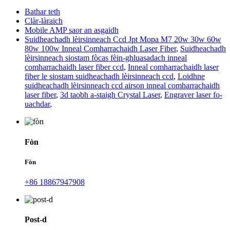
Bathar teth
Clàr-làraich
Mobile AMP saor an asgaidh
Suidheachadh lèirsinneach Ccd Jpt Mopa M7 20w 30w 60w
80w 100w Inneal Comharrachaidh Laser Fiber
,
Suidheachadh
lèirsinneach siostam fòcas fèin-ghluasadach inneal
comharrachaidh laser fiber ccd
,
Inneal comharrachaidh laser
fiber le siostam suidheachadh lèirsinneach ccd
,
Loidhne
suidheachadh lèirsinneach ccd airson inneal comharrachaidh
laser fiber
,
3d taobh a-staigh Crystal Laser
,
Engraver laser fo-
uachdar
,
Fòn
Fòn
+86 18867947908
Post-d