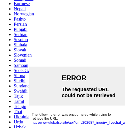
Burmese
Nepali
Norwegian
Pashto
Persian
Punjabi
Serbian
Sesotho
Sinhala
Slovak
Slovenian
Somali
Samoan
Scots Gaelic
Shona
Sindhi
Sundanese
Swahili
Tajik
Tamil
Telugu
Thai
Ukrainian
Urdu
Uzbek