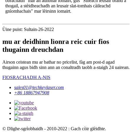
obrachadh" mar an adhbhar iomairt, gus "Sìneach leusair brand a
thogail, a stèidheachadh an leusair slat-tomhais càileachd
gnìomhachais" mar lèirsinn iomairt.
Ùine puist: Sultain-26-2022
mu ar deidhinn lìonra reic cuir fios
thugainn dreuchdan
Airson ceistean mu ar bathar no pricelist, fàg am post-d agad
thugainn agus bidh sinn ann an conaltradh taobh a-staigh 24 uairean.
FIOSRACHADH A-NIS
sales01@techkeylaser.com
+86 18867947908
© Dlighe-sgrìobhaidh - 2010-2022 : Gach còir glèidhte.