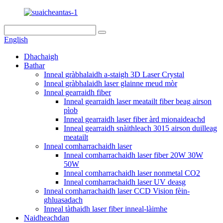
English
Dhachaigh
Bathar
Inneal gràbhalaidh a-staigh 3D Laser Crystal
Inneal gràbhalaidh laser glainne meud mòr
Inneal gearraidh fiber
Inneal gearraidh laser meatailt fiber beag airson
pìob
Inneal gearraidh laser fiber àrd mionaideachd
Inneal gearraidh snàithleach 3015 airson duilleag
meatailt
Inneal comharrachaidh laser
Inneal comharrachaidh laser fiber 20W 30W
50W
Inneal comharrachaidh laser nonmetal CO2
Inneal comharrachaidh laser UV deasg
Inneal comharrachaidh laser CCD Vision fèin-
ghluasadach
Inneal tàthaidh laser fiber inneal-làimhe
Naidheachdan