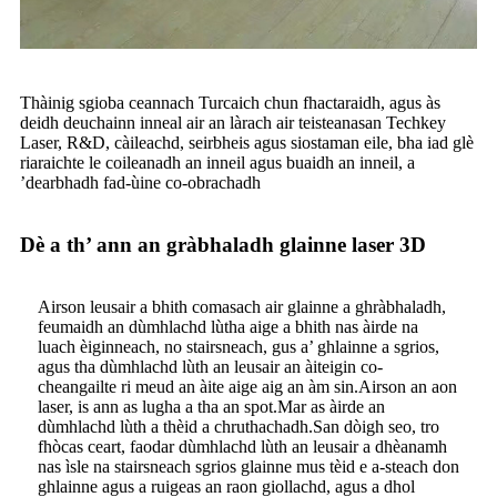
Thàinig sgioba ceannach Turcaich chun fhactaraidh, agus às
deidh deuchainn inneal air an làrach air teisteanasan Techkey
Laser, R&D, càileachd, seirbheis agus siostaman eile, bha iad glè
riaraichte le coileanadh an inneil agus buaidh an inneil, a
’dearbhadh fad-ùine co-obrachadh
Dè a th’ ann an gràbhaladh glainne laser 3D
Airson leusair a bhith comasach air glainne a ghràbhaladh,
feumaidh an dùmhlachd lùtha aige a bhith nas àirde na
luach èiginneach, no stairsneach, gus a’ ghlainne a sgrios,
agus tha dùmhlachd lùth an leusair an àiteigin co-
cheangailte ri meud an àite aige aig an àm sin.Airson an aon
laser, is ann as lugha a tha an spot.Mar as àirde an
dùmhlachd lùth a thèid a chruthachadh.San dòigh seo, tro
fhòcas ceart, faodar dùmhlachd lùth an leusair a dhèanamh
nas ìsle na stairsneach sgrios glainne mus tèid e a-steach don
ghlainne agus a ruigeas an raon giollachd, agus a dhol