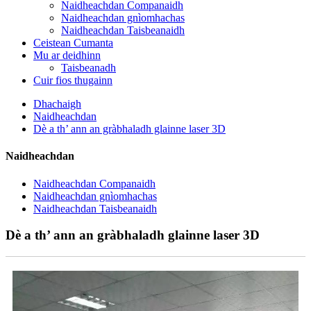
Naidheachdan Companaidh
Naidheachdan gnìomhachas
Naidheachdan Taisbeanaidh
Ceistean Cumanta
Mu ar deidhinn
Taisbeanadh
Cuir fios thugainn
Dhachaigh
Naidheachdan
Dè a th’ ann an gràbhaladh glainne laser 3D
Naidheachdan
Naidheachdan Companaidh
Naidheachdan gnìomhachas
Naidheachdan Taisbeanaidh
Dè a th’ ann an gràbhaladh glainne laser 3D