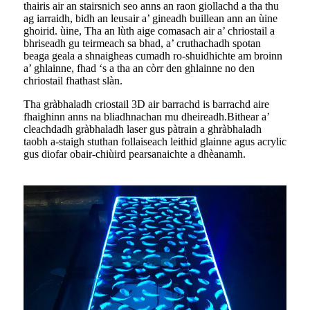
thairis air an stairsnich seo anns an raon giollachd a tha thu
ag iarraidh, bidh an leusair a’ gineadh buillean ann an ùine
ghoirid. ùine, Tha an lùth aige comasach air a’ chriostail a
bhriseadh gu teirmeach sa bhad, a’ cruthachadh spotan
beaga geala a shnaigheas cumadh ro-shuidhichte am broinn
a’ ghlainne, fhad ‘s a tha an còrr den ghlainne no den
chriostail fhathast slàn.
Tha gràbhaladh criostail 3D air barrachd is barrachd aire
fhaighinn anns na bliadhnachan mu dheireadh.Bithear a’
cleachdadh gràbhaladh laser gus pàtrain a ghràbhaladh
taobh a-staigh stuthan follaiseach leithid glainne agus acrylic
gus diofar obair-chiùird pearsanaichte a dhèanamh.